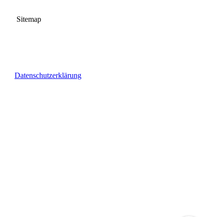
Sitemap
Datenschutzerklärung
Fewo-Grosso I Eidenbacher Weg 9 I 97782 Gräfendorf I Tel.:
09357/1445